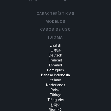
CARACTERÍSTICAS
MODELOS
CASOS DE USO
IDIOMA
English
日本語
Deutsch
Français
Español
Português
Bahasa Indonesia
Italiano
Nederlands
Polski
Türkçe
Tiếng Việt
한국어
简体中文