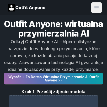
Outfit Anyone
Open
Outfit Anyone: wirtualna
przymierzalnia AI
Odkryj Outfit Anyone AI – hiperrealistyczne
narzędzie do wirtualnego przymierzania, które
sprawia, że każde ubranie pasuje do każdej
osoby. Zaawansowana technologia AI gwarantuje
idealne dopasowanie przy każdej przymiarce.
Wypróbuj Za Darmo Wirtualne Przymierzanie AI Outfit
Anyone >>
Krok 1: Prześlij zdjęcie modela