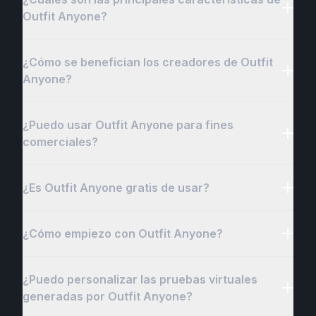
Outfit Anyone?
¿Cómo se benefician los creadores de Outfit
Anyone?
¿Puedo usar Outfit Anyone para fines
comerciales?
¿Es Outfit Anyone gratis de usar?
¿Cómo empiezo con Outfit Anyone?
¿Puedo personalizar las pruebas virtuales
generadas por Outfit Anyone?