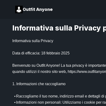
Outfit Anyone
Informativa sulla Privacy 
Informativa sulla Privacy

Data di efficacia: 18 febbraio 2025

Benvenuto su Outfit Anyone! La tua privacy è importante 
quando utilizzi il nostro sito web, https://www.outfitanyone
1. Informazioni che raccogliamo

  •	Raccogliamo il tuo nome, indirizzo email e dettagli di pagamento per fornire i nostri servizi e elaborare i pagamenti.

  •	Informazioni non personali: Utilizziamo i cookie per raccogliere dati sulle tue attività di navigazione al fine di migliorare la tua esperienza utente.
