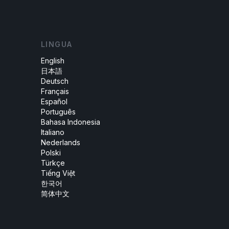
LINGUA
English
日本語
Deutsch
Français
Español
Português
Bahasa Indonesia
Italiano
Nederlands
Polski
Türkçe
Tiếng Việt
한국어
简体中文