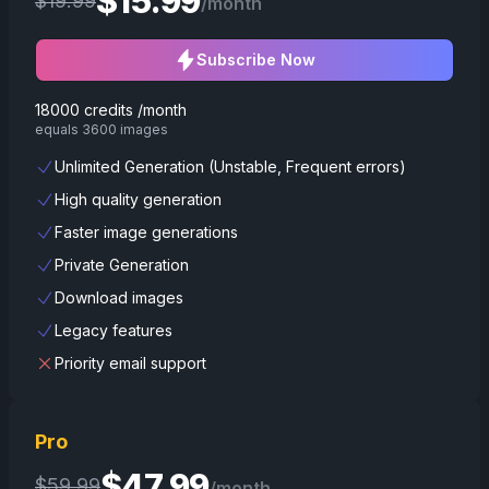
$
15.99
$
19.99
/month
Subscribe Now
18000 credits /month
equals 3600 images
Unlimited Generation (Unstable, Frequent errors)
High quality generation
Faster image generations
Private Generation
Download images
Legacy features
Priority email support
Pro
$
47.99
$
59.99
/month