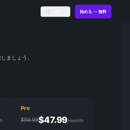
JA
始める -- 無料
験しましょう。
Pro
$
47.99
$
59.99
h
/month