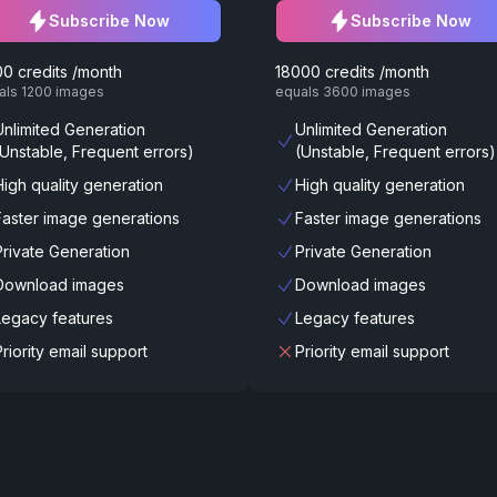
Subscribe Now
Subscribe Now
0 credits /month
18000 credits /month
als 1200 images
equals 3600 images
Unlimited Generation
Unlimited Generation
(Unstable, Frequent errors)
(Unstable, Frequent errors)
High quality generation
High quality generation
Faster image generations
Faster image generations
Private Generation
Private Generation
Download images
Download images
Legacy features
Legacy features
Priority email support
Priority email support