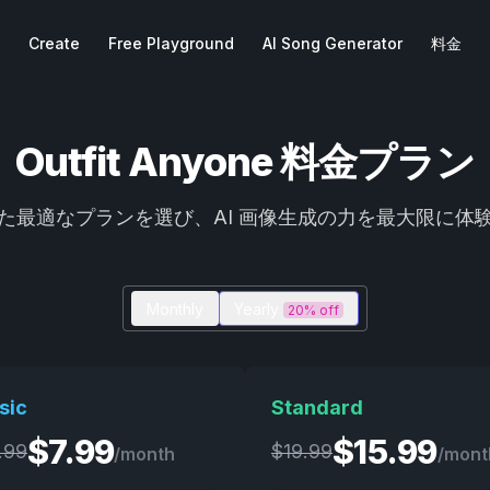
Create
Free Playground
AI Song Generator
料金
Outfit Anyone 料金プラン
た最適なプランを選び、AI 画像生成の力を最大限に体
Monthly
Yearly
20% off
sic
Standard
$
7.99
$
15.99
.99
$
19.99
/month
/mont