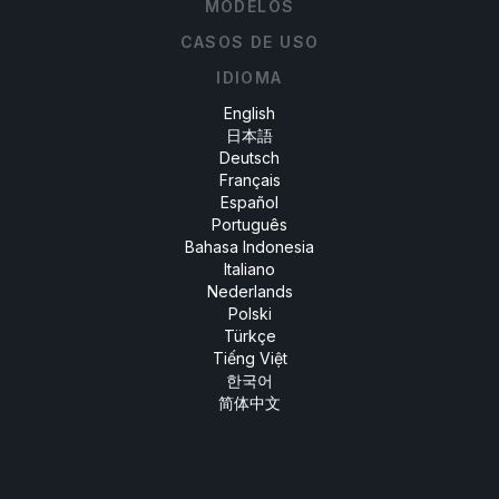
MODELOS
CASOS DE USO
IDIOMA
English
日本語
Deutsch
Français
Español
Português
Bahasa Indonesia
Italiano
Nederlands
Polski
Türkçe
Tiếng Việt
한국어
简体中文