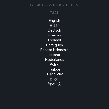
GEBRUIKSVOORBEELDEN
TAAL
English
日本語
Deutsch
Français
Español
Português
Bahasa Indonesia
Italiano
Nederlands
Polski
Türkçe
Tiếng Việt
한국어
简体中文